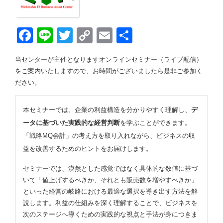
Face
Line
Twitt
Copy
Emai
共有
book
er
Link
l
当センターが主催となりますオンラインセミナー（ライブ配信）
をご案内いたしますので、お時間がございましたら是非ご参加く
ださい。
本セミナーでは、企業の利益構造を分かりやすく理解し、
デ
ータに基づいた実践的な経営判断
を学ぶことができます。
「戦略MQ会計」の考え方を取り入れながら、ビジネスの収
益を改善するためのヒントをお届けします。
セミナーでは、漠然とした感覚ではなく具体的な数値に基づ
いて「値上げするべきか、それとも販売数を増やすべきか」
といった経営の岐路における最適な選択を導き出す方法を解
説します。利益の仕組みを深く理解することで、ビジネスを
次のステージへ導くための実践的な視点と手法が身につきま