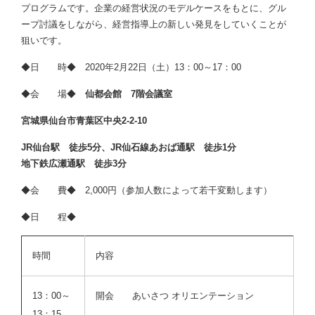
プログラムです。企業の経営状況のモデルケースをもとに、グル
ープ討議をしながら、経営指導上の新しい発見をしていくことが
狙いです。
◆日 時◆ 2020年2月22日（土）13：00～17：00
◆会 場◆
仙都会館 7階会議室
宮城県仙台市青葉区中央2-2-10
JR仙台駅 徒歩5分、JR仙石線あおば通駅 徒歩1分
地下鉄広瀬通駅 徒歩3分
◆会 費◆ 2,000円（参加人数によって若干変動します）
◆日 程◆
時間
内容
13：00～
開会 あいさつ オリエンテーション
13：15