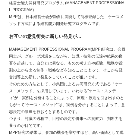
経営士能力開発研究プログラム (MANAGEMENT PROFESSIONA
L PROGRAM)
MPPは、日本経営士会が独自に開発して商標登録した、ケースメ
ソッド方式による経営能力開発研究プログラムです。
お互いの意見衝突に新しい発見が…
MANAGEMENT PROFESSIONAL PROGRAM(MPP)研究は、会員
同士が、グループ討議をしながら、知識・技能の伝達や結果の良
否を超越して、自分とは異なる、ものの考え方や経験、職務や役
割の上から出る制作・戦略などを知ることによって、そこから経
営指導上の新しい発見をしていくことが狙いです。
そのための方法として、小集団による共同研究方式である「ケー
ス・メソッド」を採用しています。いわゆる”ケース・スタデ
ィ”が、実例を分析することによって、原理・原則を引き出すのと
ちがって”ケース・メソッド”は、実例を分析することによって、意
志決定の訓練を行おうとするものです。
つまり、討議の過程で、目標の決定や将来への洞察力、判断力を
養うのが目的です。
MPP研究の結果は、参加の機会を増やすほど、高い価値として現