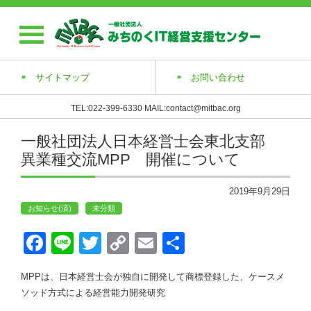
サイトマップ
お問い合わせ
TEL:022-399-6330 MAIL:contact@mitbac.org
一般社団法人日本経営士会東北支部
異業種交流MPP 開催について
2019年9月29日
お知らせ(済)
未分類
Face
Line
Twitt
Copy
Emai
共有
book
er
Link
l
MPPは、日本経営士会が独自に開発して商標登録した、ケースメ
ソッド方式による経営能力開発研究