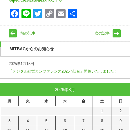
https://www.keieishi-touhoku.jp/
Face
Line
Twitt
Copy
Emai
共有
book
er
Link
l
前の記事
次の記事
MITBACからのお知らせ
2025年12月5日
「デジタル経営カンファレンス2025in仙台」開催いたしました！
2026年8月
月
火
水
木
金
土
日
1
2
3
4
5
6
7
8
9