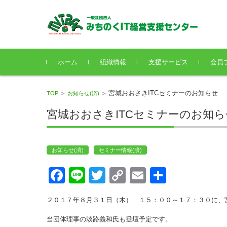
コンテンツに移動
ホーム
組織情報
支援サービス
会員
宮城おおさきITCセミナーのお知らせ
TOP
>
お知らせ(済)
>
宮城おおさきITCセミナーのお知ら
お知らせ(済)
セミナー情報(済)
Face
Line
Twitt
Copy
Emai
共有
book
er
Link
l
２０１７年８月３１日（木） １５：００～１７：３０に、
当団体理事の淡路義和氏も登壇予定です。