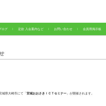
ブログ
定款 入会案内など
お問い合わせ
会員用掲示板
せ
宮城県大崎市にて「
宮城おおさきＩＣＴセミナー
」が開催されます。