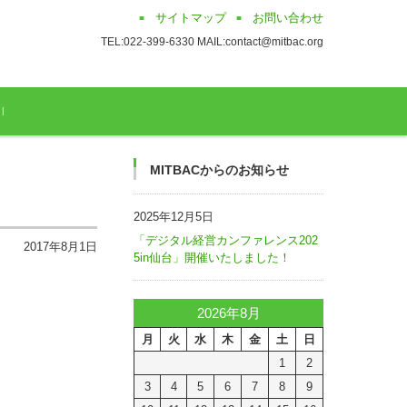
サイトマップ
お問い合わせ
TEL:022-399-6330 MAIL:contact@mitbac.org
MITBACからのお知らせ
2025年12月5日
「デジタル経営カンファレンス202
2017年8月1日
5in仙台」開催いたしました！
2026年8月
月
火
水
木
金
土
日
1
2
3
4
5
6
7
8
9