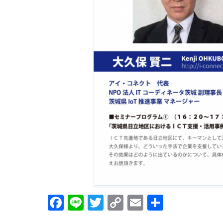
Face
Line
Twitt
Copy
Emai
共有
book
er
Link
l