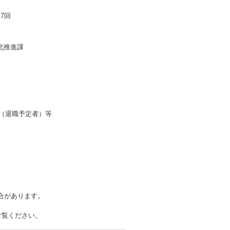
17回
北推進課
者（退職予定者）等
合があります。
ご覧ください。