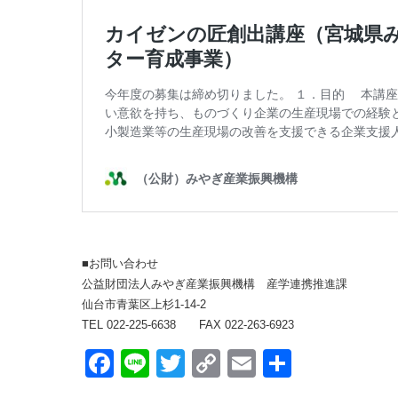
■お問い合わせ
公益財団法人みやぎ産業振興機構 産学連携推進課
仙台市青葉区上杉1-14-2
TEL 022-225-6638 FAX 022-263-6923
Face
Line
Twitt
Copy
Emai
共有
book
er
Link
l