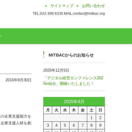
サイトマップ
お問い合わせ
TEL:022-399-6330 MAIL:contact@mitbac.org
MITBACからのお知らせ
2025年12月5日
「デジタル経営カンファレンス202
2016年8月30日
5in仙台」開催いたしました！
2026年8月
月
火
水
木
金
土
日
定の企業支援能力を
1
2
る企業支援人材を創
3
4
5
6
7
8
9