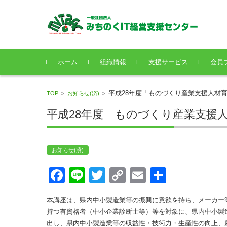
コンテンツに移動
ホーム
組織情報
支援サービス
会員
平成28年度「ものづくり産業支援人材
TOP
>
お知らせ(済)
>
平成28年度「ものづくり産業支援
お知らせ(済)
Face
Line
Twitt
Copy
Emai
共有
book
er
Link
l
本講座は、県内中小製造業等の振興に意欲を持ち、メーカー
持つ有資格者（中小企業診断士等）等を対象に、県内中小製
出し、県内中小製造業等の収益性・技術力・生産性の向上、