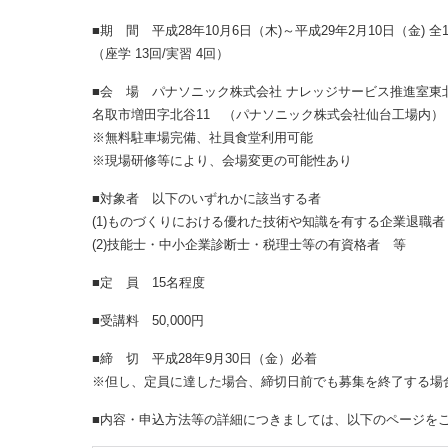
■期 間 平成28年10月6日（木)～平成29年2月10日（金) 全
（座学 13回/実習 4回）
■会 場 パナソニック株式会社 ナレッジサービス推進室東
名取市増田字北谷11 （パナソニック株式会社仙台工場内）
※無料駐車場完備、社員食堂利用可能
※現場研修等により、会場変更の可能性あり
■対象者 以下のいずれかに該当する者
(1)ものづくりにおける優れた技術や知識を有する企業退職
(2)技能士・中小企業診断士・税理士等の有資格者 等
■定 員 15名程度
■受講料 50,000円
■締 切 平成28年9月30日（金）必着
※但し、定員に達した場合、締切日前でも募集を終了する場
■内容・申込方法等の詳細につきましては、以下のページを