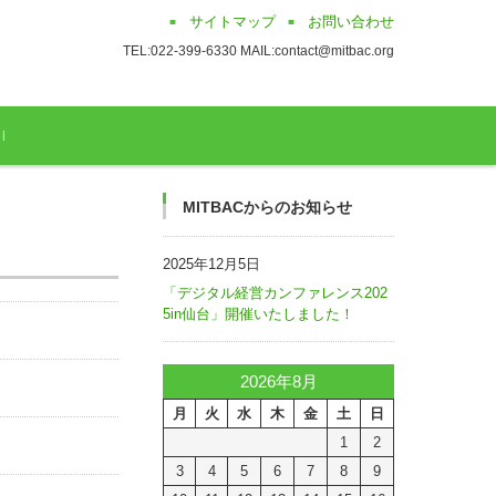
サイトマップ
お問い合わせ
TEL:022-399-6330 MAIL:contact@mitbac.org
MITBACからのお知らせ
2025年12月5日
「デジタル経営カンファレンス202
5in仙台」開催いたしました！
2026年8月
月
火
水
木
金
土
日
1
2
3
4
5
6
7
8
9