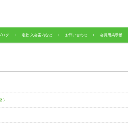
ブログ
定款 入会案内など
お問い合わせ
会員用掲示板
２）