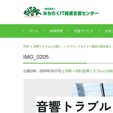
コンテンツに移動
ホーム
組織情報
支援サービス
会員
TOP
>
音響トラブルとの戦い：ハイブリッドセミナー運営の舞台裏２
IMG_0205
公開日時：
2025年3月17日
|
1200 × 630
(
音響トラブルとの戦