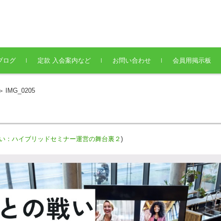
ブログ
定款 入会案内など
お問い合わせ
会員用掲示板
IMG_0205
>
い：ハイブリッドセミナー運営の舞台裏２
)