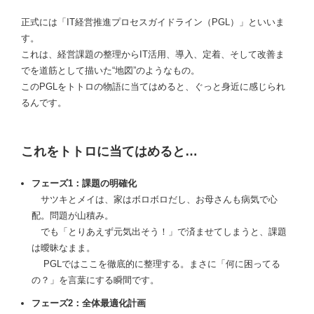
正式には「IT経営推進プロセスガイドライン（PGL）」といいま
す。
これは、経営課題の整理からIT活用、導入、定着、そして改善ま
でを道筋として描いた“地図”のようなもの。
このPGLをトトロの物語に当てはめると、ぐっと身近に感じられ
るんです。
これをトトロに当てはめると…
フェーズ1：課題の明確化
サツキとメイは、家はボロボロだし、お母さんも病気で心
配。問題が山積み。
でも「とりあえず元気出そう！」で済ませてしまうと、課題
は曖昧なまま。
PGLではここを徹底的に整理する。まさに「何に困ってる
の？」を言葉にする瞬間です。
フェーズ2：全体最適化計画