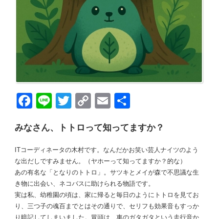
Face
Line
Twitt
Copy
Emai
共有
book
er
Link
l
みなさん、トトロって知ってますか？
ITコーディネータの木村です。なんだかお笑い芸人ナイツのよう
な出だしですみません。（ヤホーって知ってますか？的な）
あの有名な「となりのトトロ」。サツキとメイが森で不思議な生
き物に出会い、ネコバスに助けられる物語です。
実は私、幼稚園の頃は、家に帰ると毎日のようにトトロを見てお
り、三つ子の魂百までとはその通りで、セリフも効果音もすっか
り暗記してしまいました。冒頭は、車のガタガタという走行音か