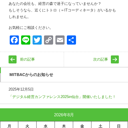
あなたの会社も、経営の森で迷子になっていませんか？
もしそうなら、近くにトトロ（＝ITコーディネータ）がいるかも
しれません。
お気軽にご相談ください。
Face
Line
Twitt
Copy
Emai
共有
book
er
Link
l
前の記事
次の記事
MITBACからのお知らせ
2025年12月5日
「デジタル経営カンファレンス2025in仙台」開催いたしました！
2026年8月
月
火
水
木
金
土
日