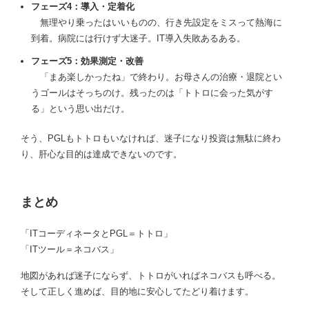
フェーズ4：導入・定着化
無理やり乗ったはいいものの、行き先設定をミスって熱海に
到着。病院には行けず大迷子。IT導入失敗あるある。
フェーズ5：効果測定・改善
「まあ楽しかったね」で終わり。お母さんの治療・退院とい
うゴールはそっちのけ。残ったのは「トトロに会った気がす
る」という思い出だけ。
そう、PGLもトトロもいなければ、迷子になり投資は無駄に終わ
り、肝心な目的は達成できないのです。
まとめ
「ITコーディネータとPGL＝トトロ」
「ITツール＝ネコバス」
地図があれば迷子にならず、トトロがいればネコバスも呼べる。
そして正しく進めば、目的地に安心してたどり着けます。