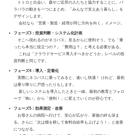
トトロと出会い、森やご近所の人たちと協力することに。バ
ラバラの動きを一つにまとめ、「みんなで支えあう暮らし」を
デザインします。
会社なら「営業・製造・経理が同じ方向を向く」イメージ。
フェーズ3：投資判断・システム化計画
そこへ現れるのがネコバス。見るからに便利そう。でも「乗
ったら本当に役立つの？」「費用は？」と考える必要がある。
これは「クラウドサービス導入すべきかどうか」レベルの投
資判断と同じです。
フェーズ4：導入・定着化
実際にネコバスに乗ってみると、速いし快適！ けれど、最初
は乗り降りに戸惑ったりもします。
新しいシステムを導入したときと一緒。最初の教育とフォロ
ーで「怖い」から「便利！」に変えていくのが肝心です。
フェーズ5：効果測定・改善
お母さんの病院へ行けて、安心が広がり、家族の絆も深ま
る。さらに「次は畑を耕して食料自給率も上げよう！」と改善
につながる。