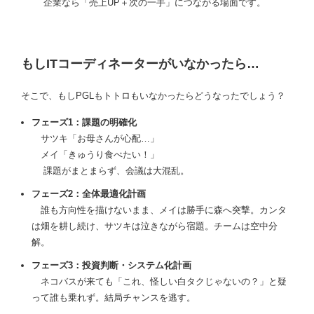
企業なら「売上UP＋次の一手」につながる場面です。
もしITコーディネーターがいなかったら…
そこで、もしPGLもトトロもいなかったらどうなったでしょう？
フェーズ1：課題の明確化
サツキ「お母さんが心配…」
メイ「きゅうり食べたい！」
課題がまとまらず、会議は大混乱。
フェーズ2：全体最適化計画
誰も方向性を描けないまま、メイは勝手に森へ突撃。カンタ
は畑を耕し続け、サツキは泣きながら宿題。チームは空中分
解。
フェーズ3：投資判断・システム化計画
ネコバスが来ても「これ、怪しい白タクじゃないの？」と疑
って誰も乗れず。結局チャンスを逃す。