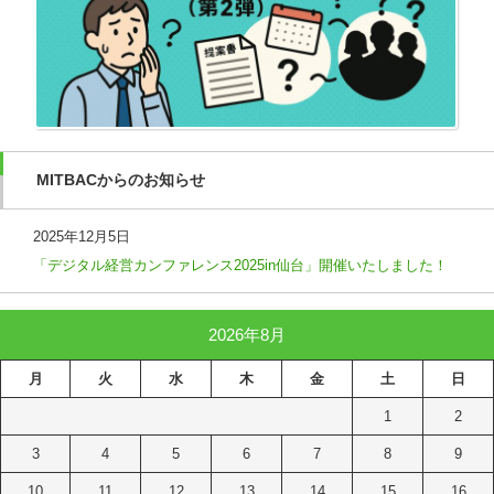
MITBACからのお知らせ
2025年12月5日
「デジタル経営カンファレンス2025in仙台」開催いたしました！
2026年8月
月
火
水
木
金
土
日
1
2
3
4
5
6
7
8
9
10
11
12
13
14
15
16