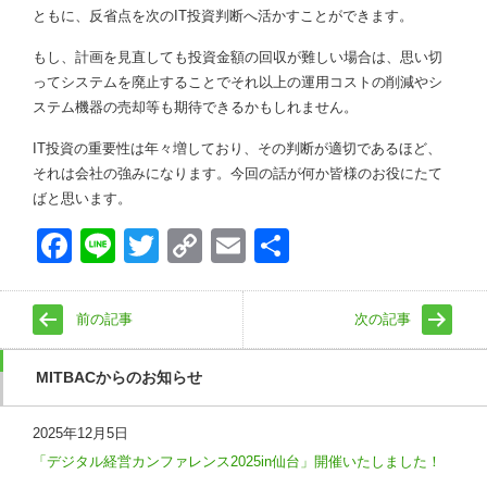
ともに、反省点を次のIT投資判断へ活かすことができます。
もし、計画を見直しても投資金額の回収が難しい場合は、思い切
ってシステムを廃止することでそれ以上の運用コストの削減やシ
ステム機器の売却等も期待できるかもしれません。
IT投資の重要性は年々増しており、その判断が適切であるほど、
それは会社の強みになります。今回の話が何か皆様のお役にたて
ばと思います。
Face
Line
Twitt
Copy
Emai
共有
book
er
Link
l
前の記事
次の記事
MITBACからのお知らせ
2025年12月5日
「デジタル経営カンファレンス2025in仙台」開催いたしました！