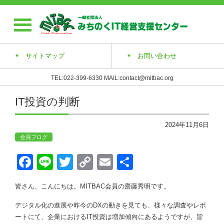
サイトマップ
お問い合わせ
TEL:022-399-6330 MAIL:contact@mitbac.org
IT投資の判断
2024年11月6日
会員ブログ
Face
Line
Twitt
Copy
Emai
共有
book
er
Link
l
皆さん、こんにちは。MITBAC会員の齋藤秀明です。
デジタル化の進展や昨今のDXの動きを見ても、様々な調査やレポ
ートにて、企業におけるIT投資は増加傾向にあるようですが、皆