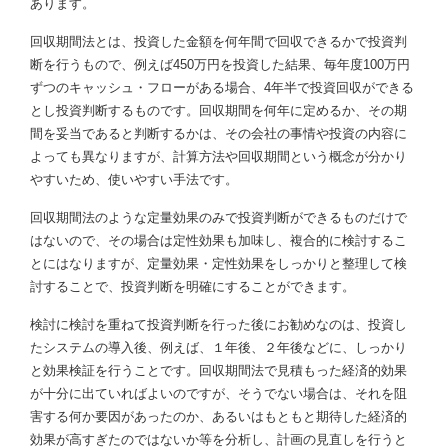
あります。
回収期間法とは、投資した金額を何年間で回収できるかで投資判
断を行うもので、例えば450万円を投資した結果、毎年度100万円
ずつのキャッシュ・フローがある場合、4年半で投資回収ができる
とし投資判断するものです。回収期間を何年に定めるか、その期
間を妥当であると判断するかは、その会社の事情や投資の内容に
よっても異なりますが、計算方法や回収期間という概念が分かり
やすいため、使いやすい手法です。
回収期間法のような定量効果のみで投資判断ができるものだけで
はないので、その場合は定性効果も加味し、複合的に検討するこ
とにはなりますが、定量効果・定性効果をしっかりと整理して検
討することで、投資判断を明確にすることができます。
検討に検討を重ねて投資判断を行った後にお勧めなのは、投資し
たシステムの導入後、例えば、１年後、２年後などに、しっかり
と効果検証を行うことです。回収期間法で見積もった経済的効果
が十分に出ていればよいのですが、そうでない場合は、それを阻
害する何か要因があったのか、あるいはもともと期待した経済的
効果が高すぎたのではないか等を分析し、計画の見直しを行うと