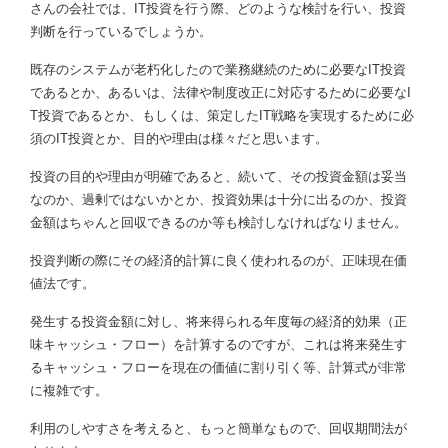
さんの会社では、IT投資を行う際、どのような検討を行い、投資
判断を行っているでしょうか。
既存のシステムが老朽化したので業務継続のために必要なIT投資
であるとか、あるいは、法律や制度改正に対応するために必要なI
T投資であるとか、もしくは、策定したIT戦略を実現するために必
須のIT投資とか、目的や理由は様々だと思います。
投資の目的や理由が明確であると、続いて、その投資金額は妥当
なのか、過剰ではないかとか、投資効果は十分に出るのか、投資
金額はちゃんと回収できるのか等も検討しなければなりません。
投資判断の際にその経済的計算に良く使われるのが、正味現在価
値法です。
発生する投資金額に対し、将来得られる年度毎の経済的効果（正
味キャッシュ・フロー）を計算するのですが、これは将来発生す
るキャッシュ・フローを現在の価値に割り引く等、計算式が非常
に複雑です。
利用のしやすさを考えると、もっと簡単なもので、回収期間法が