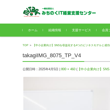
コンテンツに移動
ホーム
組織情報
支援サービス
会員
TOP
>
【中小企業向け】SNSを収益化する4つのビジネスモデルと成
takagiIMG_8075_TP_V4
公開日時：
2025年4月5日
|
800 × 460
(
【中小企業向け】SN