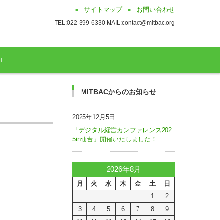
サイトマップ
お問い合わせ
TEL:022-399-6330 MAIL:contact@mitbac.org
MITBACからのお知らせ
2025年12月5日
「デジタル経営カンファレンス202
5in仙台」開催いたしました！
2026年8月
月
火
水
木
金
土
日
1
2
3
4
5
6
7
8
9