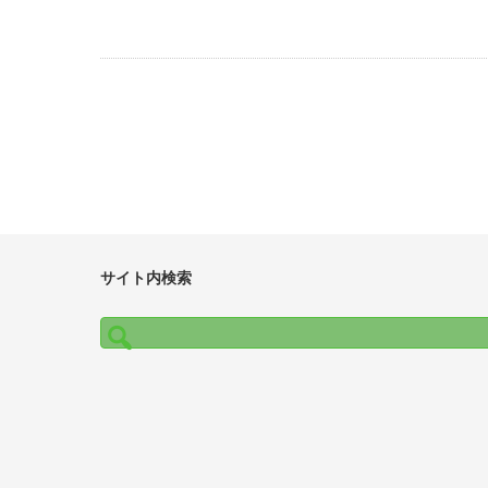
サイト内検索
検
索: