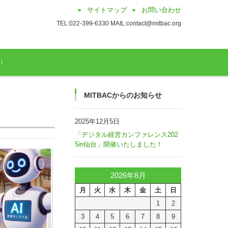
サイトマップ
お問い合わせ
TEL:022-399-6330 MAIL:contact@mitbac.org
MITBACからのお知らせ
2025年12月5日
「デジタル経営カンファレンス202
5in仙台」開催いたしました！
2026年8月
月
火
水
木
金
土
日
1
2
3
4
5
6
7
8
9