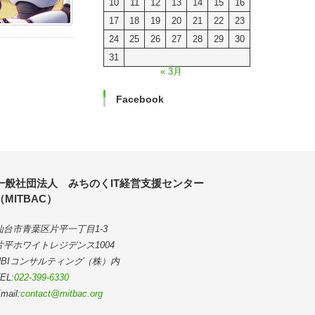
10
11
12
13
14
15
16
17
18
19
20
21
22
23
24
25
26
27
28
29
30
31
« 3月
Facebook
一般社団法人 みちのくIT経営支援センター
（MITBAC）
仙台市青葉区片平一丁目1-3
片平ホワイトレジデンス1004
NBIコンサルティング（株）内
EL:
022-399-6330
mail:
contact@mitbac.org