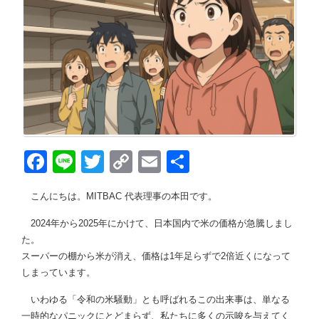
Face
Line
Twitt
Copy
Emai
共有
book
er
Link
l
こんにちは。MITBAC 代表理事の本田です。
2024年から2025年にかけて、日本国内で米の価格が急騰しまし
た。
スーパーの棚から米が消え、価格は1年足らずで2倍近くになって
しまっています。
いわゆる「令和の米騒動」とも呼ばれるこの出来事は、単なる
一時的なパニックにとどまらず、私たちに多くの示唆を与えてく