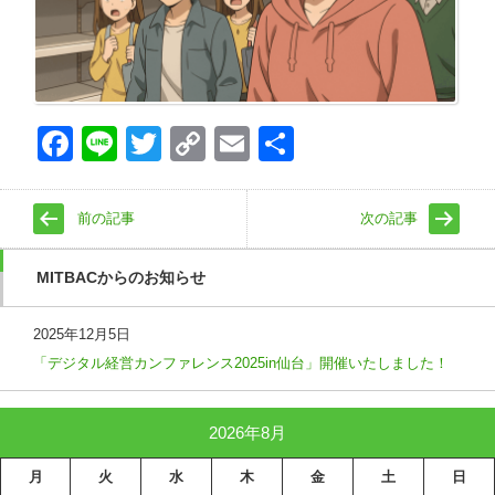
Face
Line
Twitt
Copy
Emai
共有
book
er
Link
l
前の記事
次の記事
MITBACからのお知らせ
2025年12月5日
「デジタル経営カンファレンス2025in仙台」開催いたしました！
2026年8月
月
火
水
木
金
土
日