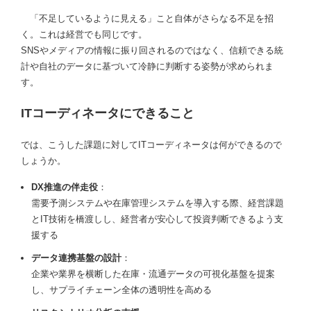
「不足しているように見える」こと自体がさらなる不足を招
く。これは経営でも同じです。
SNSやメディアの情報に振り回されるのではなく、信頼できる統
計や自社のデータに基づいて冷静に判断する姿勢が求められま
す。
ITコーディネータにできること
では、こうした課題に対してITコーディネータは何ができるので
しょうか。
DX推進の伴走役
：
需要予測システムや在庫管理システムを導入する際、経営課題
とIT技術を橋渡しし、経営者が安心して投資判断できるよう支
援する
データ連携基盤の設計
：
企業や業界を横断した在庫・流通データの可視化基盤を提案
し、サプライチェーン全体の透明性を高める