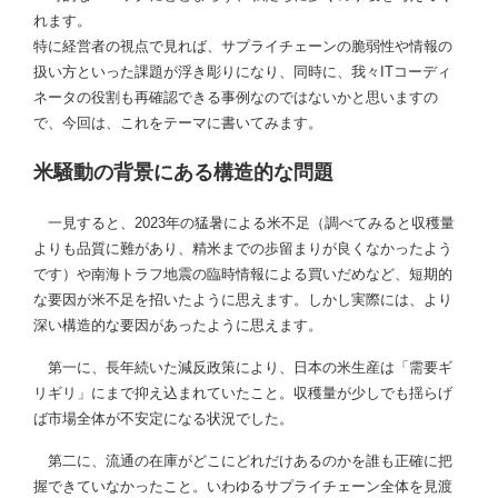
れます。
特に経営者の視点で見れば、サプライチェーンの脆弱性や情報の
扱い方といった課題が浮き彫りになり、同時に、我々ITコーディ
ネータの役割も再確認できる事例なのではないかと思いますの
で、今回は、これをテーマに書いてみます。
米騒動の背景にある構造的な問題
一見すると、2023年の猛暑による米不足（調べてみると収穫量
よりも品質に難があり、精米までの歩留まりが良くなかったよう
です）や南海トラフ地震の臨時情報による買いだめなど、短期的
な要因が米不足を招いたように思えます。しかし実際には、より
深い構造的な要因があったように思えます。
第一に、長年続いた減反政策により、日本の米生産は「需要ギ
リギリ」にまで抑え込まれていたこと。収穫量が少しでも揺らげ
ば市場全体が不安定になる状況でした。
第二に、流通の在庫がどこにどれだけあるのかを誰も正確に把
握できていなかったこと。いわゆるサプライチェーン全体を見渡