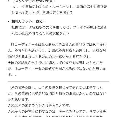
リスクシナリオ分析の支援
：
もしもの需給変動をシミュレーションし、事前の備えを経営者
に提示することで、意思決定を支援する
情報リテラシー強化
：
社内にデータ駆動型の文化を根付かせ、フェイクや風評に流さ
れない組織を育てるための支援を行う
ITコーディネータは単なるシステム導入の専門家ではありませ
ん。経営とITを結びつけ、組織の経営判断を迅速にし、適切な対
応ができるようにするためのお手伝いをする存在です。
今回の米騒動から学び、組織としての変革を意識したときこそ
が、ITコーディネータの価値が発揮されるのではないかと思いま
す。。
米の価格高騰は、日々の食卓を揺るがす身近な出来事でした
が、その背後には構造的な問題と情報の混乱があったのではない
かと思います。
これはどの業界でも起こり得ることです。
これからの経営者に必要なのは、データを活かす力、サプライチ