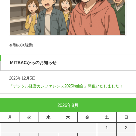
令和の米騒動
MITBACからのお知らせ
2025年12月5日
「デジタル経営カンファレンス2025in仙台」開催いたしました！
2026年8月
月
火
水
木
金
土
日
1
2